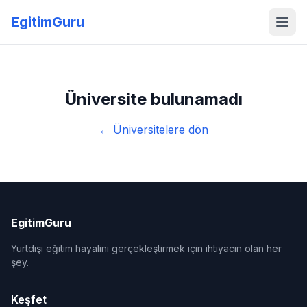
EgitimGuru
Üniversite bulunamadı
← Üniversitelere dön
EgitimGuru
Yurtdışı eğitim hayalini gerçekleştirmek için ihtiyacın olan her
şey.
Keşfet