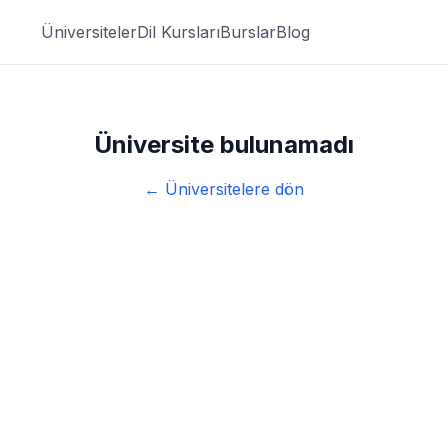
Üniversiteler
Dil Kursları
Burslar
Blog
Üniversite bulunamadı
← Üniversitelere dön