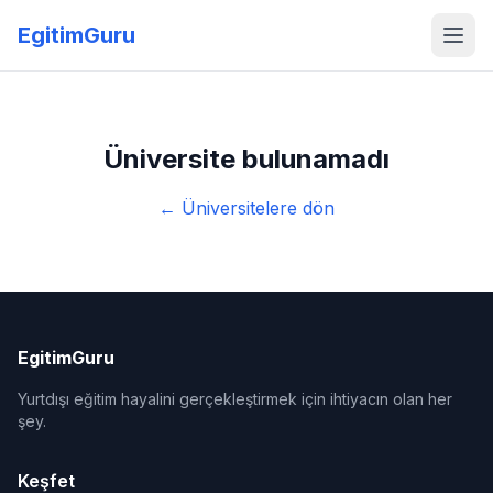
EgitimGuru
Üniversite bulunamadı
← Üniversitelere dön
EgitimGuru
Yurtdışı eğitim hayalini gerçekleştirmek için ihtiyacın olan her
şey.
Keşfet