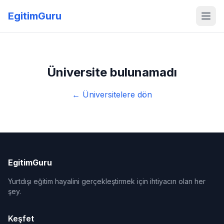
EgitimGuru
Üniversite bulunamadı
← Üniversitelere dön
EgitimGuru
Yurtdışı eğitim hayalini gerçekleştirmek için ihtiyacın olan her
şey.
Keşfet