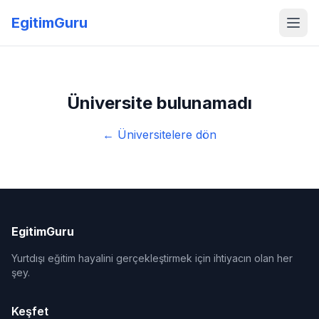
EgitimGuru
Üniversite bulunamadı
← Üniversitelere dön
EgitimGuru
Yurtdışı eğitim hayalini gerçekleştirmek için ihtiyacın olan her
şey.
Keşfet