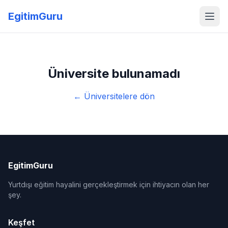
EgitimGuru
Üniversite bulunamadı
← Üniversitelere dön
EgitimGuru
Yurtdışı eğitim hayalini gerçekleştirmek için ihtiyacın olan her
şey.
Keşfet