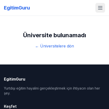
EgitimGuru
Üniversite bulunamadı
← Üniversitelere dön
EgitimGuru
Yurtdışı eğitim hayalini gerçekleştirmek için ihtiyacın olan her
şey.
Keşfet