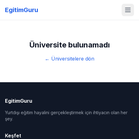
EgitimGuru
Üniversite bulunamadı
← Üniversitelere dön
EgitimGuru
Yurtdışı eğitim hayalini gerçekleştirmek için ihtiyacın olan her
şey.
Keşfet