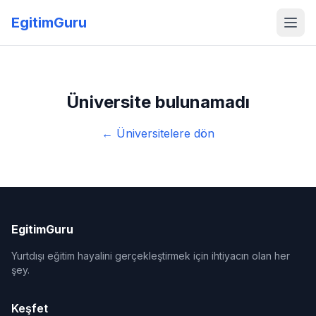
EgitimGuru
Üniversite bulunamadı
← Üniversitelere dön
EgitimGuru
Yurtdışı eğitim hayalini gerçekleştirmek için ihtiyacın olan her
şey.
Keşfet