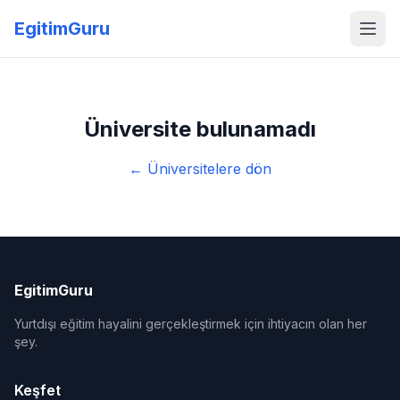
EgitimGuru
Üniversite bulunamadı
← Üniversitelere dön
EgitimGuru
Yurtdışı eğitim hayalini gerçekleştirmek için ihtiyacın olan her
şey.
Keşfet