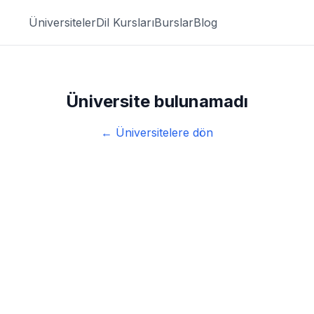
Üniversiteler
Dil Kursları
Burslar
Blog
Üniversite bulunamadı
← Üniversitelere dön