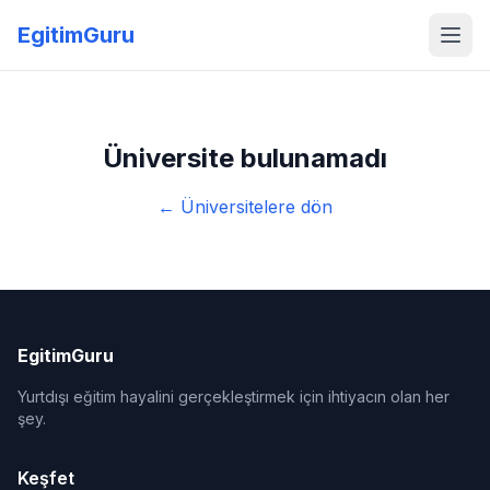
EgitimGuru
Üniversite bulunamadı
← Üniversitelere dön
EgitimGuru
Yurtdışı eğitim hayalini gerçekleştirmek için ihtiyacın olan her
şey.
Keşfet