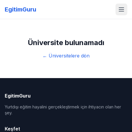
EgitimGuru
Üniversite bulunamadı
← Üniversitelere dön
EgitimGuru
Yurtdışı eğitim hayalini gerçekleştirmek için ihtiyacın olan her
şey.
Keşfet