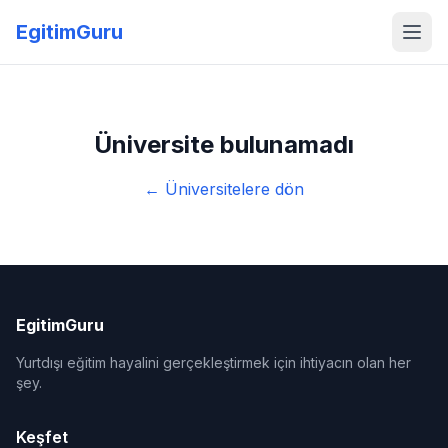
EgitimGuru
Üniversite bulunamadı
← Üniversitelere dön
EgitimGuru
Yurtdışı eğitim hayalini gerçekleştirmek için ihtiyacın olan her
şey.
Keşfet