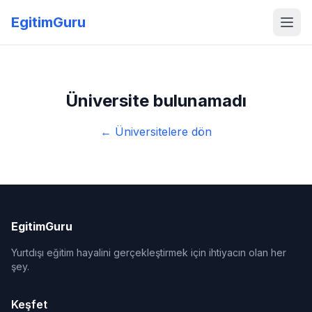
EgitimGuru
Üniversite bulunamadı
← Üniversitelere dön
EgitimGuru
Yurtdışı eğitim hayalini gerçekleştirmek için ihtiyacın olan her
şey.
Keşfet