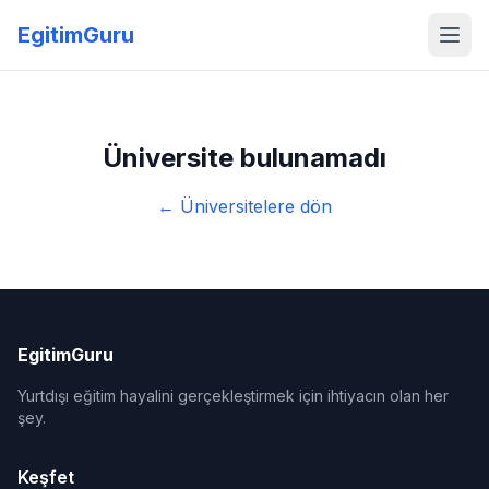
EgitimGuru
Üniversite bulunamadı
← Üniversitelere dön
EgitimGuru
Yurtdışı eğitim hayalini gerçekleştirmek için ihtiyacın olan her
şey.
Keşfet