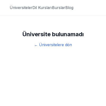
Üniversiteler
Dil Kursları
Burslar
Blog
Üniversite bulunamadı
← Üniversitelere dön