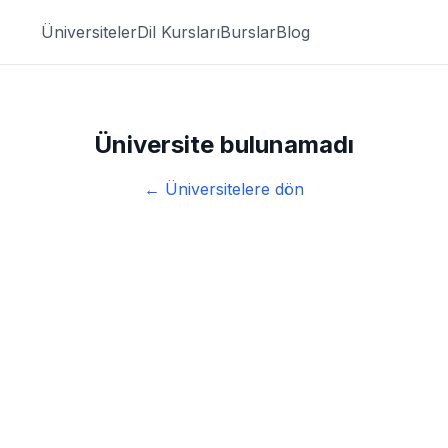
Üniversiteler
Dil Kursları
Burslar
Blog
Üniversite bulunamadı
← Üniversitelere dön