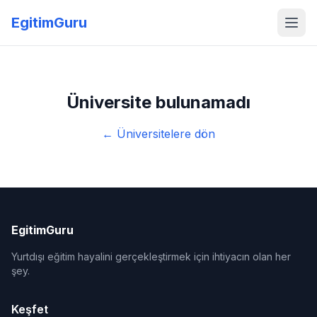
EgitimGuru
Üniversite bulunamadı
← Üniversitelere dön
EgitimGuru
Yurtdışı eğitim hayalini gerçekleştirmek için ihtiyacın olan her
şey.
Keşfet