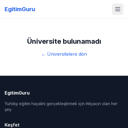
EgitimGuru
Üniversite bulunamadı
← Üniversitelere dön
EgitimGuru
Yurtdışı eğitim hayalini gerçekleştirmek için ihtiyacın olan her
şey.
Keşfet