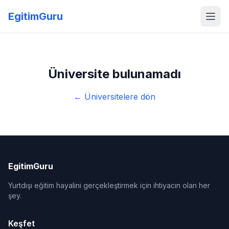
EgitimGuru
Üniversite bulunamadı
← Üniversitelere dön
EgitimGuru
Yurtdışı eğitim hayalini gerçekleştirmek için ihtiyacın olan her
şey.
Keşfet