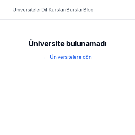
Üniversiteler
Dil Kursları
Burslar
Blog
Üniversite bulunamadı
← Üniversitelere dön