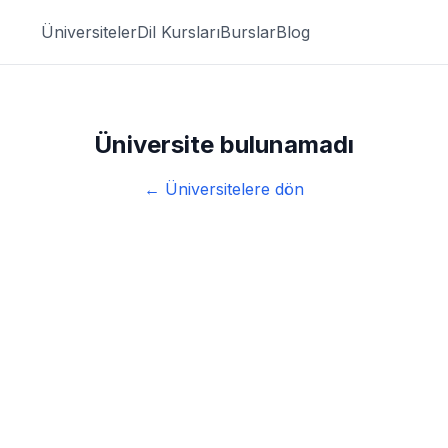
Üniversiteler
Dil Kursları
Burslar
Blog
Üniversite bulunamadı
← Üniversitelere dön