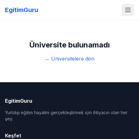
EgitimGuru
Üniversite bulunamadı
← Üniversitelere dön
EgitimGuru
Yurtdışı eğitim hayalini gerçekleştirmek için ihtiyacın olan her
şey.
Keşfet