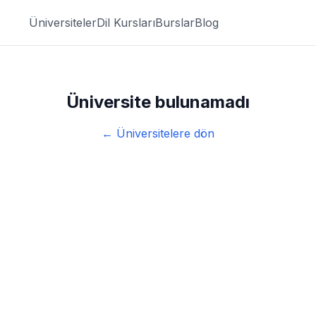
Üniversiteler
Dil Kursları
Burslar
Blog
Üniversite bulunamadı
← Üniversitelere dön