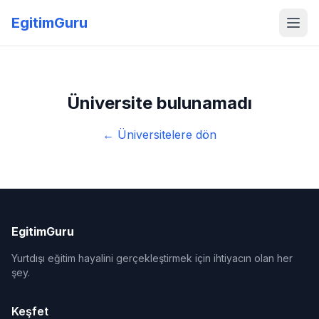
EgitimGuru
Üniversite bulunamadı
← Üniversitelere dön
EgitimGuru
Yurtdışı eğitim hayalini gerçekleştirmek için ihtiyacın olan her
şey.
Keşfet