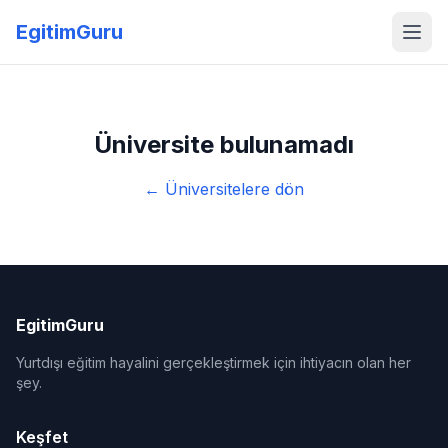
EgitimGuru
Üniversite bulunamadı
← Üniversitelere dön
EgitimGuru
Yurtdışı eğitim hayalini gerçekleştirmek için ihtiyacın olan her
şey.
Keşfet