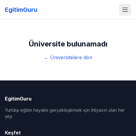
EgitimGuru
Üniversite bulunamadı
← Üniversitelere dön
EgitimGuru
Yurtdışı eğitim hayalini gerçekleştirmek için ihtiyacın olan her
şey.
Keşfet