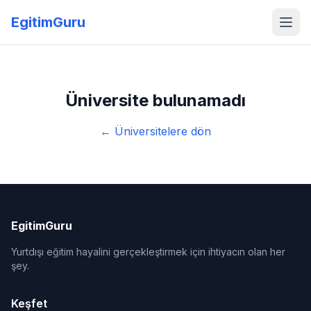
EgitimGuru
Üniversite bulunamadı
← Üniversitelere dön
EgitimGuru
Yurtdışı eğitim hayalini gerçekleştirmek için ihtiyacın olan her
şey.
Keşfet