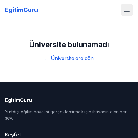
EgitimGuru
Üniversite bulunamadı
← Üniversitelere dön
EgitimGuru
Yurtdışı eğitim hayalini gerçekleştirmek için ihtiyacın olan her
şey.
Keşfet