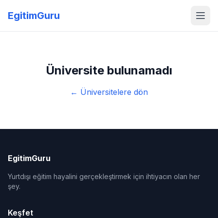
EgitimGuru
Üniversite bulunamadı
← Üniversitelere dön
EgitimGuru
Yurtdışı eğitim hayalini gerçekleştirmek için ihtiyacın olan her
şey.
Keşfet