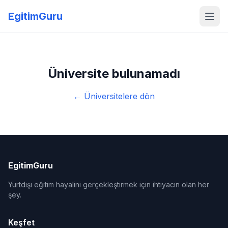
EgitimGuru
Üniversite bulunamadı
← Üniversitelere dön
EgitimGuru
Yurtdışı eğitim hayalini gerçekleştirmek için ihtiyacın olan her
şey.
Keşfet