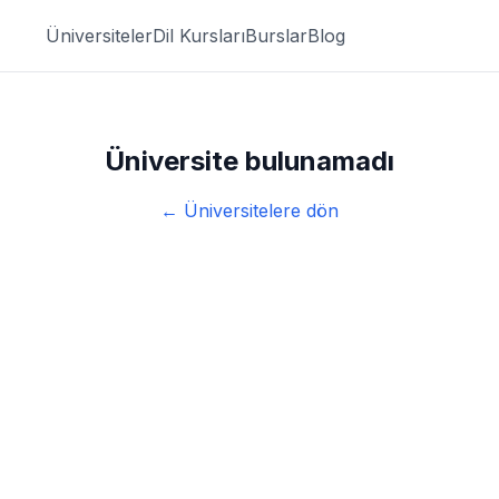
Üniversiteler
Dil Kursları
Burslar
Blog
Üniversite bulunamadı
← Üniversitelere dön