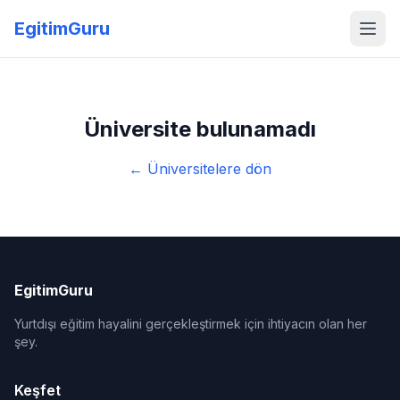
EgitimGuru
Üniversite bulunamadı
← Üniversitelere dön
EgitimGuru
Yurtdışı eğitim hayalini gerçekleştirmek için ihtiyacın olan her
şey.
Keşfet