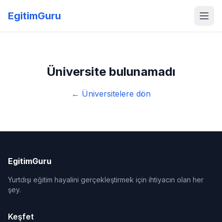
EgitimGuru
Üniversite bulunamadı
← Üniversitelere dön
EgitimGuru
Yurtdışı eğitim hayalini gerçekleştirmek için ihtiyacın olan her
şey.
Keşfet