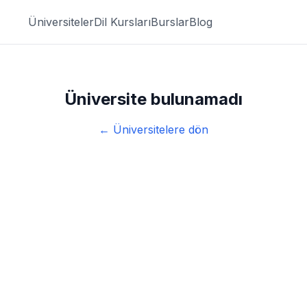
Üniversiteler
Dil Kursları
Burslar
Blog
Üniversite bulunamadı
← Üniversitelere dön