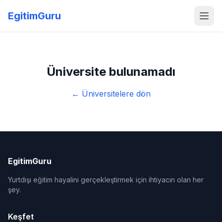
EgitimGuru
Üniversite bulunamadı
← Üniversitelere dön
EgitimGuru
Yurtdışı eğitim hayalini gerçekleştirmek için ihtiyacın olan her
şey.
Keşfet