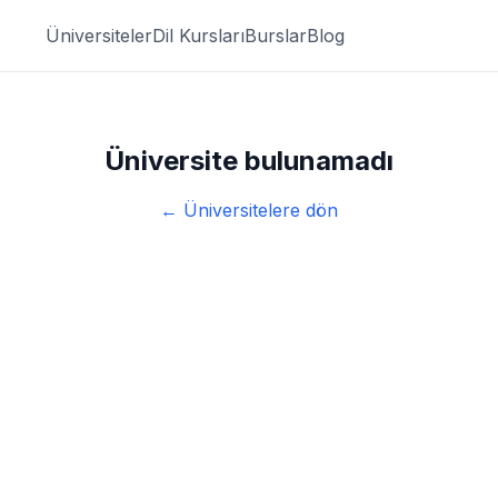
Üniversiteler
Dil Kursları
Burslar
Blog
Üniversite bulunamadı
← Üniversitelere dön