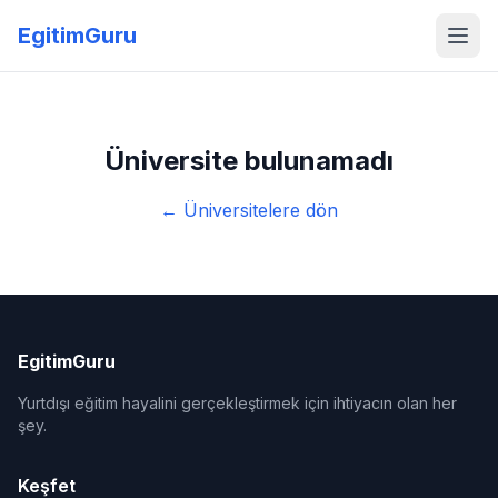
EgitimGuru
Üniversite bulunamadı
← Üniversitelere dön
EgitimGuru
Yurtdışı eğitim hayalini gerçekleştirmek için ihtiyacın olan her
şey.
Keşfet