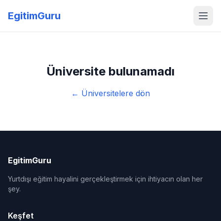
EgitimGuru
Üniversite bulunamadı
← Üniversitelere dön
EgitimGuru
Yurtdışı eğitim hayalini gerçekleştirmek için ihtiyacın olan her
şey.
Keşfet