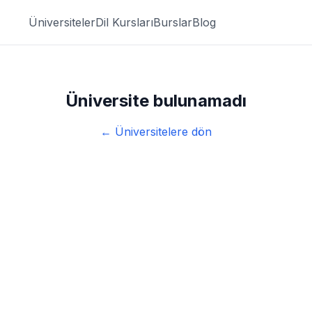
Üniversiteler
Dil Kursları
Burslar
Blog
Üniversite bulunamadı
← Üniversitelere dön