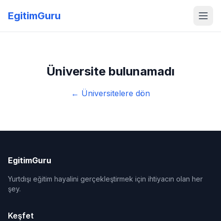
EgitimGuru
Üniversite bulunamadı
← Üniversitelere dön
EgitimGuru
Yurtdışı eğitim hayalini gerçekleştirmek için ihtiyacın olan her
şey.
Keşfet