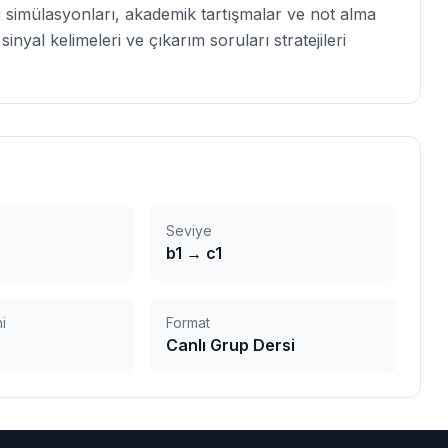
si simülasyonları, akademik tartışmalar ve not alma
inyal kelimeleri ve çıkarım soruları stratejileri
Seviye
b1
→
c1
i
Format
Canlı Grup Dersi