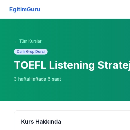
EgitimGuru
← Tüm Kurslar
Canlı Grup Dersi
TOEFL Listening Stratej
3
hafta
Haftada
6
saat
Kurs Hakkında