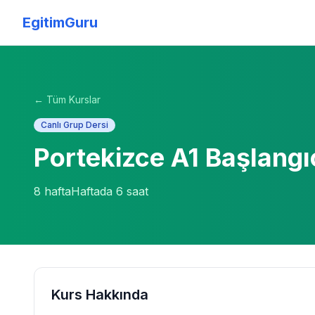
EgitimGuru
← Tüm Kurslar
Canlı Grup Dersi
Portekizce A1 Başlangı
8
hafta
Haftada
6
saat
Kurs Hakkında