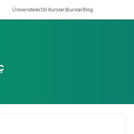
Üniversiteler
Dil Kursları
Burslar
Blog
ç