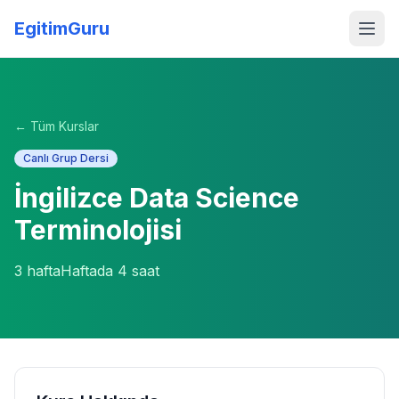
EgitimGuru
← Tüm Kurslar
Canlı Grup Dersi
İngilizce Data Science
Terminolojisi
3
hafta
Haftada
4
saat