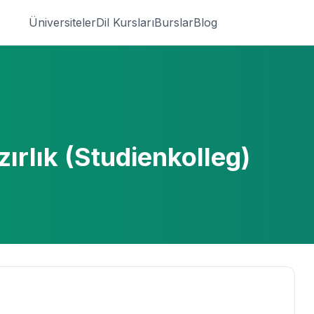
Üniversiteler
Dil Kursları
Burslar
Blog
ırlık (Studienkolleg)