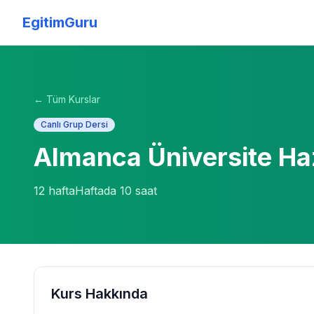
EgitimGuru
← Tüm Kurslar
Canlı Grup Dersi
Almanca Üniversite Haz
12
hafta
Haftada
10
saat
Kurs Hakkında