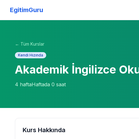
EgitimGuru
← Tüm Kurslar
Kendi Hızında
Akademik İngilizce Ok
4
hafta
Haftada
0
saat
Kurs Hakkında