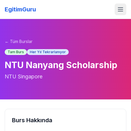
EgitimGuru
← Tüm Burslar
Tam Burs
Her Yıl Tekrarlanıyor
NTU Nanyang Scholarship
NTU Singapore
Burs Hakkında