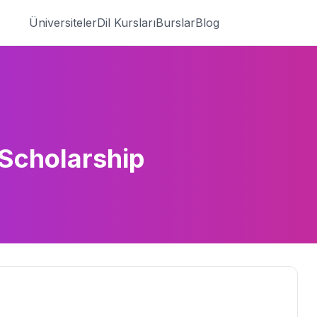
Üniversiteler
Dil Kursları
Burslar
Blog
 Scholarship