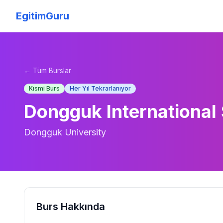
EgitimGuru
← Tüm Burslar
Kısmi Burs
Her Yıl Tekrarlanıyor
Dongguk International
Dongguk University
Burs Hakkında